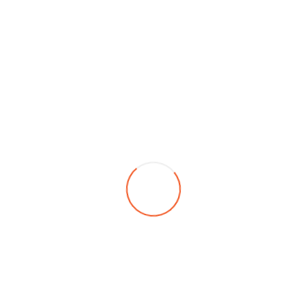
ran kiralama, ses sistemi kiralama, ışık sistemleri, sahne kiralam
kipmanları gibi çeşitli çözümlerle her tür etkinliğinizi mükemmel h
 kaliteli görseller, güçlü ses sistemleri, etkileyici aydınlatma 
el sonuçlar elde etmenizi sağlıyoruz. Deneyimli ekibimiz, etkinl
mdan operasyonel desteğe kadar her şeyi sorunsuz bir şekilde y
r için tıklayınız.