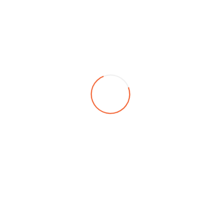
Expo
Tüm Hizmetler
Takip Edin
Event
Düğünlerden kurumsal etkinliklere, özel kutlamalardan
balo organizasyonlarına kadar her detayda mükemmellik
sunarak unutulmaz deneyimler yaratıyoruz. Profesyonel